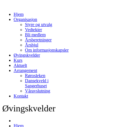
Hjem
Organisasjon
Styre og utvalg
Vedtekter
Bli medlem
Årsberetninger
Årshjul
Om informasjonskapsler
Øvingskvelder
Kurs
Aktuelt
Arrangement
Rørosleken
Dansekveld i
Sangerhuset
Våravslutning
Kontakt
Øvingskvelder
Hjem