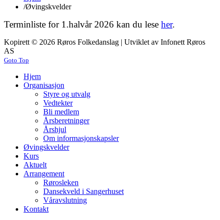
/
Øvingskvelder
Terminliste for 1.halvår 2026 kan du lese
her
.
Kopirett © 2026 Røros Folkedanslag
| Utviklet av Infonett Røros
AS
Goto Top
Hjem
Organisasjon
Styre og utvalg
Vedtekter
Bli medlem
Årsberetninger
Årshjul
Om informasjonskapsler
Øvingskvelder
Kurs
Aktuelt
Arrangement
Rørosleken
Dansekveld i Sangerhuset
Våravslutning
Kontakt